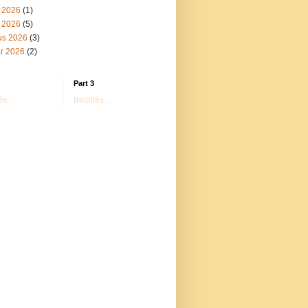
 2026
(1)
s 2026
(5)
us 2026
(3)
ár 2026
(2)
Part 3
s...
Betöltés...