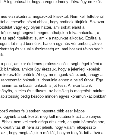
t. A legfontosabb, hogy a végeredményt látva úgy érezzük:
mes elszakadni a megszokott kliséktől. Nem kell feltétlenül
ettel a lencsébe nézni ahhoz, hogy profinak tűnjünk. Sokszor
zdulat vagy egy olyan háttér, ami sokat elárul a
A képek segítségével megmutathatjuk a folyamatainkat, a
z apró rituálékat is, amik a napunkat alkotják. Ezáltal a
egent lát majd bennünk, hanem egy hús-vér embert, akivel
itottság és vizuális őszinteség az, ami hosszú távon segít
nk.
 a pont, amikor érdemes professzionális segítséget kérni a
: bármikor, amikor úgy érezzük, hogy a jelenlegi képeink
min keresztülmentünk. Ahogy mi magunk változunk, ahogy a
lis reprezentációnknak is idomulnia ehhez a belső úthoz. Egy
 hanem az önbizalmunknak is jót tesz. Amikor látunk
lőnyös, hiteles és stílusos, az belsőleg is megerősít minket
agabiztosság pedig később minden egyes kommunikációnkban
böző webes felületeken naponta több ezer képpel
y legyünk a sok közül, meg kell mutatnunk azt a bizonyos
 Ehhez nem kellenek drága díszletek, csupán bátorság arra,
 kreativitás itt nem azt jelenti, hogy valami elképesztő
 azt, hogy megtaláljuk a módját, hogyan tegyük láthatóvá a