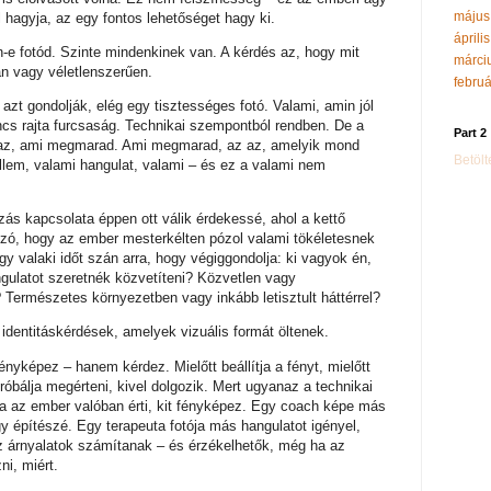
május
 hagyja, az egy fontos lehetőséget hagy ki.
áprili
-e fotód. Szinte mindenkinek van. A kérdés az, hogy mit
márci
n vagy véletlenszerűen.
febru
t gondolják, elég egy tisztességes fotó. Valami, amin jól
ncs rajta furcsaság. Technikai szempontból rendben. De a
Part 2
án az, ami megmarad. Ami megmarad, az az, amelyik mond
Betölté
ellem, valami hangulat, valami – és ez a valami nem
ás kapcsolata éppen ott válik érdekessé, ahol a kettő
szó, hogy az ember mesterkélten pózol valami tökéletesnek
hogy valaki időt szán arra, hogy végiggondolja: ki vagyok én,
ulatot szeretnék közvetíteni? Közvetlen vagy
Természetes környezetben vagy inkább letisztult háttérrel?
dentitáskérdések, amelyek vizuális formát öltenek.
nyképez – hanem kérdez. Mielőtt beállítja a fényt, mielőtt
róbálja megérteni, kivel dolgozik. Mert ugyanaz a technikai
a az ember valóban érti, kit fényképez. Egy coach képe más
gy építészé. Egy terapeuta fotója más hangulatot igényel,
az árnyalatok számítanak – és érzékelhetők, még ha az
i, miért.