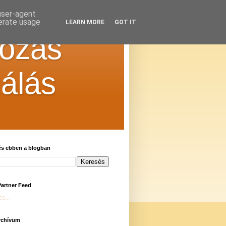
 user-agent
nerate usage
LEARN MORE
GOT IT
kozás
zálás
és ebben a blogban
Partner Feed
s...
rchívum