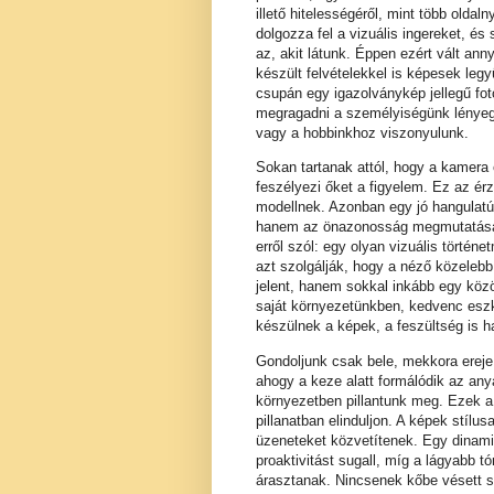
illető hitelességéről, mint több old
dolgozza fel a vizuális ingereket, é
az, akit látunk. Éppen ezért vált an
készült felvételekkel is képesek leg
csupán egy igazolványkép jellegű fo
megragadni a személyiségünk lényeg
vagy a hobbinkhoz viszonyulunk.
Sokan tartanak attól, hogy a kamera 
feszélyezi őket a figyelem. Ez az ér
modellnek. Azonban egy jó hangulatú
hanem az önazonosság megmutatás
erről szól: egy olyan vizuális történ
azt szolgálják, hogy a néző közele
jelent, hanem sokkal inkább egy közö
saját környezetünkben, kedvenc esz
készülnek a képek, a feszültség is h
Gondoljunk csak bele, mekkora erej
ahogy a keze alatt formálódik az any
környezetben pillantunk meg. Ezek a
pillanatban elinduljon. A képek stíl
üzeneteket közvetítenek. Egy dinamik
proaktivitást sugall, míg a lágyabb 
árasztanak. Nincsenek kőbe vésett 