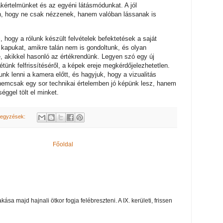
zakértelmünket és az egyéni látásmódunkat. A jól
, hogy ne csak nézzenek, hanem valóban lássanak is
 hogy a rólunk készült felvételek befektetések a saját
kapukat, amikre talán nem is gondoltunk, és olyan
 akikkel hasonló az értékrendünk. Legyen szó egy új
étünk felfrissítéséről, a képek ereje megkérdőjelezhetetlen.
nk lenni a kamera előtt, és hagyjuk, hogy a vizualitás
nemcsak egy sor technikai értelemben jó képünk lesz, hanem
ggel tölt el minket.
jegyzések:
Főoldal
ása majd hajnali ötkor fogja felébreszteni. A IX. kerületi, frissen