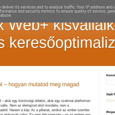
deliver its services and to analyze traffic. Your IP address and
formance and security metrics to ensure quality of service, ge
 abuse.
 Web+ kisvállal
s keresőoptimali
Keres
zól – hogyan mutatod meg magad
Saját 
ed – akár egy közösségi oldalon, akár egy szakmai platformon
Betölté
zuális. Nem az életrajzod első mondata, nem a
gadról. Hanem a kép. Az a pillanat, amikor az ember szembe
Bloga
 is elolvasott volna. Ez nem felszínesség – ez az emberi agy