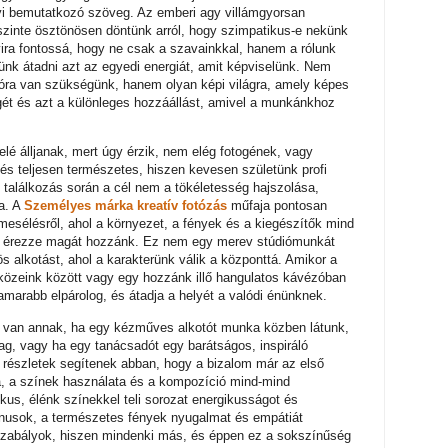
alnyi bemutatkozó szöveg. Az emberi agy villámgyorsan
s szinte ösztönösen döntünk arról, hogy szimpatikus-e nekünk
nyira fontossá, hogy ne csak a szavainkkal, hanem a rólunk
yünk átadni azt az egyedi energiát, amit képviselünk. Nem
tóra van szükségünk, hanem olyan képi világra, amely képes
ét és azt a különleges hozzáállást, amivel a munkánkhoz
elé álljanak, mert úgy érzik, nem elég fotogének, vagy
zés teljesen természetes, hiszen kevesen születünk profi
 találkozás során a cél nem a tökéletesség hajszolása,
a. A
Személyes márka kreatív fotózás
műfaja pontosan
etmesélésről, ahol a környezet, a fények és a kiegészítők mind
bb érezze magát hozzánk. Ez nem egy merev stúdiómunkát
s alkotást, ahol a karakterünk válik a központtá. Amikor a
közeink között vagy egy hozzánk illő hangulatos kávézóban
amarabb elpárolog, és átadja a helyét a valódi énünknek.
e van annak, ha egy kézműves alkotót munka közben látunk,
ag, vagy ha egy tanácsadót egy barátságos, inspiráló
 részletek segítenek abban, hogy a bizalom már az első
usa, a színek használata és a kompozíció mind-mind
us, élénk színekkel teli sorozat energikusságot és
tónusok, a természetes fények nyugalmat és empátiát
szabályok, hiszen mindenki más, és éppen ez a sokszínűség