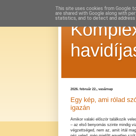
This site uses cookies from Google to 
are shared with Google along with per
statistics, and to detect and address
Komplex
havidíja
2026. február 22., vasárnap
Egy kép, ami rólad s
igazán
Amikor valaki először találkozik vel
– az első benyomás szinte mindig vi
végzettséged, nem az, amit írtál ma
néz veled, még mielőtt egyetlen szót