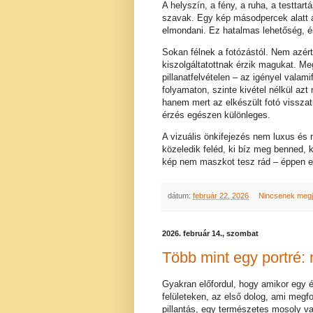
A helyszín, a fény, a ruha, a testta
szavak. Egy kép másodpercek alatt á
elmondani. Ez hatalmas lehetőség, é
Sokan félnek a fotózástól. Nem azért
kiszolgáltatottnak érzik magukat. 
pillanatfelvételen – az igényel vala
folyamaton, szinte kivétel nélkül az
hanem mert az elkészült fotó visszat
érzés egészen különleges.
A vizuális önkifejezés nem luxus és
közeledik feléd, ki bíz meg benned, k
kép nem maszkot tesz rád – éppen el
dátum:
február 22, 2026
Nincsenek meg
2026. február 14., szombat
Több mint egy portré:
Gyakran előfordul, hogy amikor egy 
felületeken, az első dolog, ami megfo
pillantás, egy természetes mosoly v