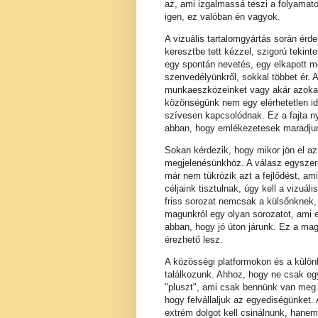
az, ami izgalmassá teszi a folyamato
igen, ez valóban én vagyok.
A vizuális tartalomgyártás során érde
keresztbe tett kézzel, szigorú tekint
egy spontán nevetés, egy elkapott mo
szenvedélyünkről, sokkal többet ér. 
munkaeszközeinket vagy akár azokat a
közönségünk nem egy elérhetetlen id
szívesen kapcsolódnak. Ez a fajta ny
abban, hogy emlékezetesek maradju
Sokan kérdezik, hogy mikor jön el az
megjelenésünkhöz. A válasz egyszerű
már nem tükrözik azt a fejlődést, a
céljaink tisztulnak, úgy kell a vizuá
friss sorozat nemcsak a külsőnknek,
magunkról egy olyan sorozatot, ami e
abban, hogy jó úton járunk. Ez a m
érezhető lesz.
A közösségi platformokon és a külön
találkozunk. Ahhoz, hogy ne csak eg
"pluszt", ami csak bennünk van meg.
hogy felvállaljuk az egyediségünket. A
extrém dolgot kell csinálnunk, hanem