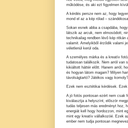
működése, és aki ezt figyelmen kívül
A kérdés persze nem az, hogy legyen
mond el az a kép rólad – szándékosa
Sokan esnek abba a csapdába, hogy az
látszik az arcuk, nem elmosódott, ni
technikailag rendben lévő kép ritk
valamit. Amelyikből érződik valami j
véletlenül kerül oda.
A személyes márka és a kreatív fotóz
tudatosan találkozik. Nem arról van 
kikiáltott háttér előtt. Hanem arról, 
és hogyan látom magam? Milyen hang
távolságtartó? Játékos vagy komoly? 
Ezek nem esztétikai kérdések. Ezek i
A jó fotós pontosan ezért nem csak fé
kiválasztja a helyszínt, először megp
tudás teljesen más eredményt hoz, h
energiát kell hogy hordozzon, mint e
mint egy kreatív vállalkozóé. Ezek 
ember nem tudja pontosan megnevezn