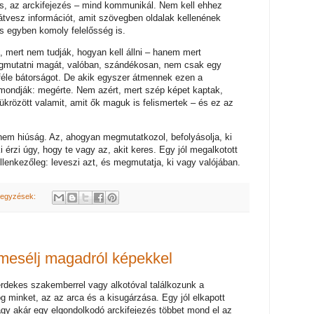
rtás, az arckifejezés – mind kommunikál. Nem kell ehhez
tvesz információt, amit szövegben oldalak kellenének
s egyben komoly felelősség is.
, mert nem tudják, hogyan kell állni – hanem mert
Megmutatni magát, valóban, szándékosan, nem csak egy
miféle bátorságot. De akik egyszer átmennek ezen a
t mondják: megérte. Nem azért, mert szép képet kaptak,
ükrözött valamit, amit ők maguk is felismertek – és ez az
 nem hiúság. Az, ahogyan megmutatkozol, befolyásolja, ki
i érzi úgy, hogy te vagy az, akit keres. Egy jól megalkotott
lenkezőleg: leveszi azt, és megmutatja, ki vagy valójában.
jegyzések:
 mesélj magadról képekkel
érdekes szakemberrel vagy alkotóval találkozunk a
g minket, az az arca és a kisugárzása. Egy jól elkapott
agy akár egy elgondolkodó arckifejezés többet mond el az