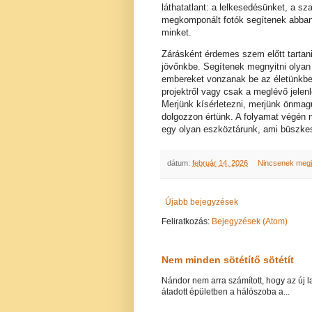
láthatatlant: a lelkesedésünket, a s
megkomponált fotók segítenek abban
minket.
Zárásként érdemes szem előtt tartani,
jövőnkbe. Segítenek megnyitni olyan 
embereket vonzanak be az életünkbe,
projektről vagy csak a meglévő jelenl
Merjünk kísérletezni, merjünk önmagu
dolgozzon értünk. A folyamat végén 
egy olyan eszköztárunk, ami büszkesé
dátum:
február 14, 2026
Nincsenek meg
Újabb bejegyzések
Feliratkozás:
Bejegyzések (Atom)
Nem minden sötétítő sötétít
Nándor nem arra számított, hogy az új lak
átadott épületben a hálószoba a...