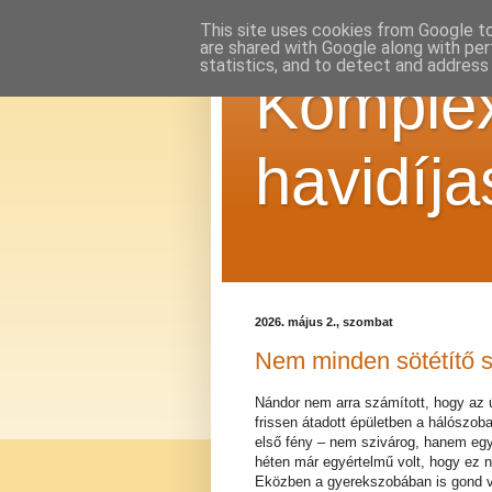
This site uses cookies from Google to 
are shared with Google along with per
statistics, and to detect and address
Komplex
havidíja
2026. május 2., szombat
Nem minden sötétítő sö
Nándor nem arra számított, hogy az új 
frissen átadott épületben a hálószob
első fény – nem szivárog, hanem egy
héten már egyértelmű volt, hogy ez 
Eközben a gyerekszobában is gond vol