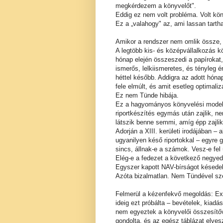
megkérdezem a könyvelőt".
Eddig ez nem volt probléma. Volt kön
Ez a „valahogy" az, ami lassan tartha
Amikor a rendszer nem omlik össze,
A legtöbb kis- és középvállalkozás 
hónap elején összeszedi a papírokat, 
ismerős, lelkiismeretes, és tényleg é
héttel később. Addigra az adott hón
fele elmúlt, és amit esetleg optimaliz
Ez nem Tünde hibája.
Ez a hagyományos könyvelési modell 
riportkészítés egymás után zajlik,
látszik benne semmi, amíg épp zajlik
Adorján a XIII. kerületi irodájában – 
ugyanilyen késő riportokkal – egyre
sincs, állnak-e a számok. Vesz-e fel
Elég-e a fedezet a következő negyed
Egyszer kapott NAV-bírságot késedel
Azóta bizalmatlan. Nem Tündével sz
Felmerül a kézenfekvő megoldás: Exc
ideig ezt próbálta – bevételek, kiad
nem egyeztek a könyvelői összesítő
gondolta, és az egész táblázat elvesz