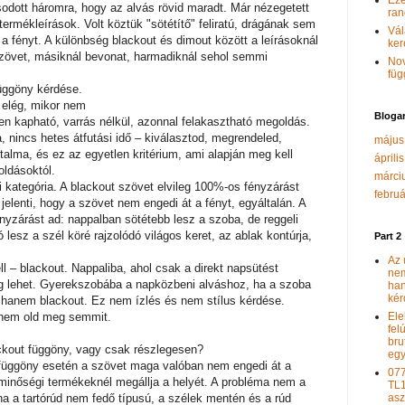
Eze
osodott háromra, hogy az alvás rövid maradt. Már nézegetett
ran
ermékleírások. Volt köztük "sötétítő" feliratú, drágának sem
Vál
 fényt. A különbség blackout és dimout között a leírásoknál
ker
zövet, másiknál bevonat, harmadiknál sehol semmi
No
füg
függöny kérdése.
r elég, mikor nem
Bloga
en kapható, varrás nélkül, azonnal felakasztható megoldás.
nincs hetes átfutási idő – kiválasztod, megrendeled,
május
alma, és ez az egyetlen kritérium, ami alapján meg kell
áprili
oldásoktól.
márci
 kategória. A blackout szövet elvileg 100%-os fényzárást
febru
 jelenti, hogy a szövet nem engedi át a fényt, egyáltalán. A
zárást ad: nappalban sötétebb lesz a szoba, de reggeli
 lesz a szél köré rajzolódó világos keret, az ablak kontúrja,
Part 2
Az 
l – blackout. Nappaliba, ahol csak a direkt napsütést
nem
ég lehet. Gyerekszobába a napközbeni alváshoz, ha a szoba
ha
kér
, hanem blackout. Ez nem ízlés és nem stílus kérdése.
t nem old meg semmit.
Ele
fel
bru
ackout függöny, vagy csak részlegesen?
eg
 függöny esetén a szövet maga valóban nem engedi át a
07
a minőségi termékeknél megállja a helyét. A probléma nem a
TL1
ha a tartórúd nem fedő típusú, a szélek mentén és a rúd
asz