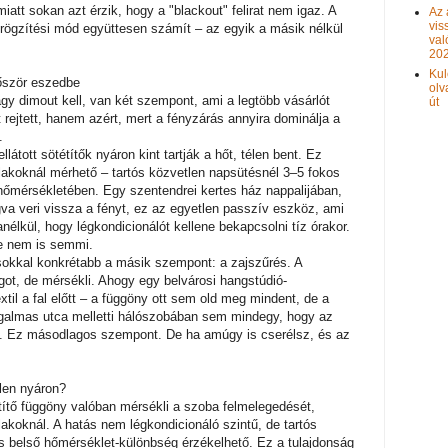
miatt sokan azt érzik, hogy a "blackout" felirat nem igaz. A
Az 
vis
 rögzítési mód együttesen számít – az egyik a másik nélkül
val
20
Kul
őször eszedbe
olv
gy dimout kell, van két szempont, ami a legtöbb vásárlót
út
 rejtett, hanem azért, mert a fényzárás annyira dominálja a
.
látott sötétítők nyáron kint tartják a hőt, télen bent. Ez
blakoknál mérhető – tartós közvetlen napsütésnél 3–5 fokos
hőmérsékletében. Egy szentendrei kertes ház nappalijában,
ogva veri vissza a fényt, ez az egyetlen passzív eszköz, ami
nélkül, hogy légkondicionálót kellene bekapcsolni tíz órakor.
De nem is semmi.
 sokkal konkrétabb a másik szempont: a zajszűrés. A
ot, de mérsékli. Ahogy egy belvárosi hangstúdió-
il a fal előtt – a függöny ott sem old meg mindent, de a
galmas utca melletti hálószobában sem mindegy, hogy az
g. Ez másodlagos szempont. De ha amúgy is cserélsz, és az
llen nyáron?
étítő függöny valóban mérsékli a szoba felmelegedését,
lakoknál. A hatás nem légkondicionáló szintű, de tartós
s belső hőmérséklet-különbség érzékelhető. Ez a tulajdonság