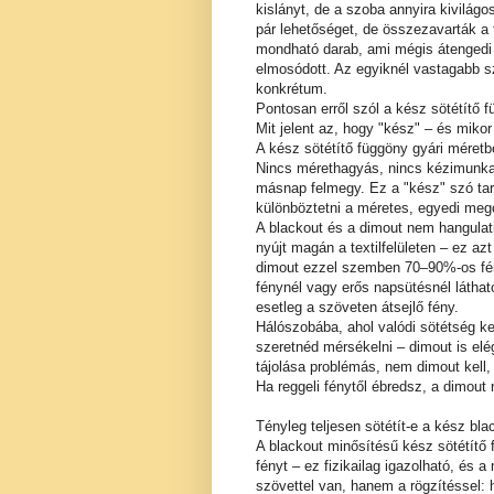
kislányt, de a szoba annyira kivilág
pár lehetőséget, de összezavarták a t
mondható darab, ami mégis átengedi a
elmosódott. Az egyiknél vastagabb s
konkrétum.
Pontosan erről szól a kész sötétítő 
Mit jelent az, hogy "kész" – és miko
A kész sötétítő függöny gyári méretb
Nincs mérethagyás, nincs kézimunka, 
másnap felmegy. Ez a "kész" szó tart
különböztetni a méretes, egyedi meg
A blackout és a dimout nem hangulati
nyújt magán a textilfelületen – ez azt
dimout ezzel szemben 70–90%-os fény
fénynél vagy erős napsütésnél látható
esetleg a szöveten átsejlő fény.
Hálószobába, ahol valódi sötétség kel
szeretnéd mérsékelni – dimout is el
tájolása problémás, nem dimout kell
Ha reggeli fénytől ébredsz, a dimou
Tényleg teljesen sötétít-e a kész bl
A blackout minősítésű kész sötétítő
fényt – ez fizikailag igazolható, és 
szövettel van, hanem a rögzítéssel: 