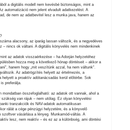
ból a digitális modell nem kevésbé biztonságos, mint a
Az automatizáció nem jelent elvadult adatkezelést. A
ad, de nem az adatbevitel lesz a munka java, hanem az
?
 száma alacsony, az iparág lassan változik, és a negyedéves
z – nincs ok váltani. A digitális könyvelés nem mindenkinek
mint az adatok visszaérkezése – ha Adorján helyzetéhez
epülésben hozza meg a következő hónap döntéseit – akkor a
ani", hanem hogy „mit veszítünk azzal, ha nem váltunk".
ltozik. Az adatrögzítés helyett az értelmezés, a
helyett a proaktív adótanácsadás kerül előtérbe. Sok
s preferálja.
en mondatban összefoglalható: az adatok ott vannak, ahol a
r szükség van rájuk – nem utólag. Ez olyan könyvelési
 banki tranzakciók és NAV-adatok automatikusan
ikor rálát a cége pénzügyi helyzetére, és a könyvelő
m szoftver vásárlása a lényeg. Munkamód-váltás. A
ktív lesz, nem reaktív – és ez az a különbség, ami döntési