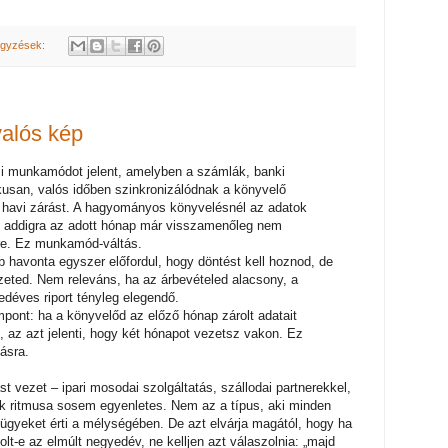
egyzések:
valós kép
ési munkamódot jelent, amelyben a számlák, banki
usan, valós időben szinkronizálódnak a könyvelő
 havi zárást. A hagyományos könyvelésnél az adatok
s addigra az adott hónap már visszamenőleg nem
ere. Ez munkamód-váltás.
 havonta egyszer előfordul, hogy döntést kell hoznod, de
zeted. Nem releváns, ha az árbevételed alacsony, a
déves riport tényleg elegendő.
pont: ha a könyvelőd az előző hónap zárolt adatait
, az azt jelenti, hogy két hónapot vezetsz vakon. Ez
ásra.
st vezet – ipari mosodai szolgáltatás, szállodai partnerekkel,
k ritmusa sosem egyenletes. Nem az a típus, aki minden
gyeket érti a mélységében. De azt elvárja magától, hogy ha
lt-e az elmúlt negyedév, ne kelljen azt válaszolnia: „majd