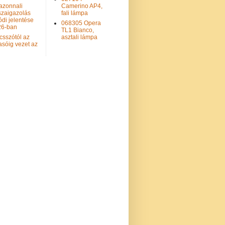
azonnali
Camerino AP4,
szaigazolás
fali lámpa
ódi jelentése
068305 Opera
26-ban
TL1 Bianco,
csszótól az
asztali lámpa
asóig vezet az