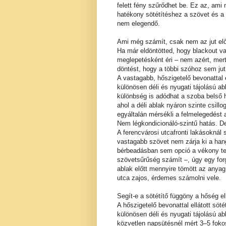
felett fény szűrődhet be. Ez az, ami 
hatékony sötétítéshez a szövet és a
nem elegendő.
Ami még számít, csak nem az jut el
Ha már eldöntötted, hogy blackout va
meglepetésként éri – nem azért, mert
döntést, hogy a többi szóhoz sem jut
A vastagabb, hőszigetelő bevonattal el
különösen déli és nyugati tájolású a
különbség is adódhat a szoba belső 
ahol a déli ablak nyáron szinte csill
egyáltalán mérsékli a felmelegedést a
Nem légkondicionáló-szintű hatás. 
A ferencvárosi utcafronti lakásoknál
vastagabb szövet nem zárja ki a hang
bérbeadásban sem opció a vékony text
szövetsűrűség számít –, úgy egy for
ablak előtt mennyire tömött az anya
utca zajos, érdemes számolni vele.
Segít-e a sötétítő függöny a hőség e
A hőszigetelő bevonattal ellátott söt
különösen déli és nyugati tájolású ab
közvetlen napsütésnél mért 3–5 foko