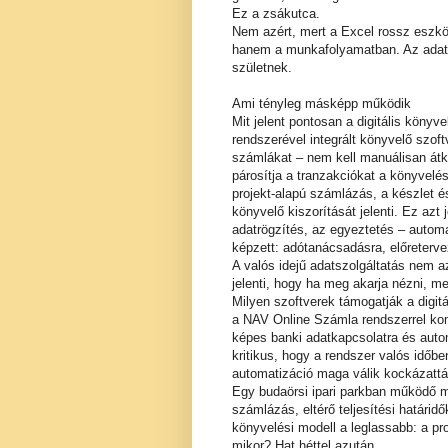
Ez a zsákutca.
Nem azért, mert a Excel rossz eszk
hanem a munkafolyamatban. Az adato
születnek.
Ami tényleg másképp működik
Mit jelent pontosan a digitális köny
rendszerével integrált könyvelő szoft
számlákat – nem kell manuálisan átk
párosítja a tranzakciókat a könyvelé
projekt-alapú számlázás, a készlet 
könyvelő kiszorítását jelenti. Ez az
adatrögzítés, az egyeztetés – automat
képzett: adótanácsadásra, előreterv
A valós idejű adatszolgáltatás nem a
jelenti, hogy ha meg akarja nézni, m
Milyen szoftverek támogatják a digi
a NAV Online Számla rendszerrel kom
képes banki adatkapcsolatra és auto
kritikus, hogy a rendszer valós idő
automatizáció maga válik kockázattá
Egy budaörsi ipari parkban működő mű
számlázás, eltérő teljesítési határi
könyvelési modell a leglassabb: a pro
mikor? Hat héttel azután.