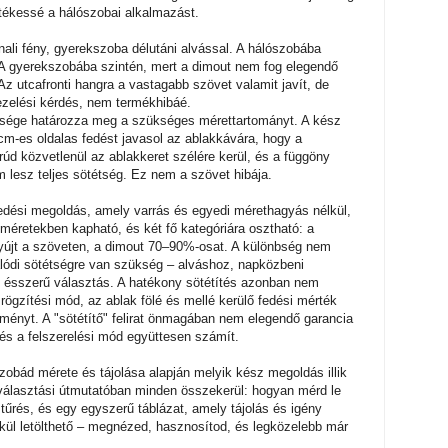
rtékessé a hálószobai alkalmazást.
nali fény, gyerekszoba délutáni alvással. A hálószobába
. A gyerekszobába szintén, mert a dimout nem fog elegendő
Az utcafronti hangra a vastagabb szövet valamit javít, de
zelési kérdés, nem termékhibáé.
lessége határozza meg a szükséges mérettartományt. A kész
cm-es oldalas fedést javasol az ablakkávára, hogy a
rúd közvetlenül az ablakkeret szélére kerül, és a függöny
 lesz teljes sötétség. Ez nem a szövet hibája.
fedési megoldás, amely varrás és egyedi mérethagyás nélkül,
dméretekben kapható, és két fő kategóriára osztható: a
yújt a szöveten, a dimout 70–90%-osat. A különbség nem
alódi sötétségre van szükség – alváshoz, napközbeni
n ésszerű választás. A hatékony sötétítés azonban nem
ögzítési mód, az ablak fölé és mellé kerülő fedési mérték
ényt. A "sötétítő" felirat önmagában nem elegendő garancia
 és a felszerelési mód együttesen számít.
obád mérete és tájolása alapján melyik kész megoldás illik
választási útmutatóban minden összekerül: hogyan mérd le
i tűrés, és egy egyszerű táblázat, amely tájolás és igény
élkül letölthető – megnézed, hasznosítod, és legközelebb már