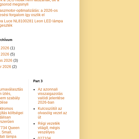
k a SEO hibák nem látszanak, de a
gsorod megsinyli
aszmotor-optimalizálás: a 2026-os
esési forgalom így oszlik el
va Luce NL8100281 Leon LED lámpa
geszték
rchívum
 2026
(1)
s 2026
(5)
us 2026
(3)
ár 2026
(2)
Part 3
urnaválasztás
Az azonnali
 ízlés,
visszaigazolás
nem szabály
valódi jelentése
dése
2026-ban
ktromos
Kulcsszótól az
újítás költségei
olvasóig vezet az
tálisan
út
yszerűen
Régi vezeték
7734 Queen
világít, mégis
 Small,
veszélyes
tali lámpa
027104