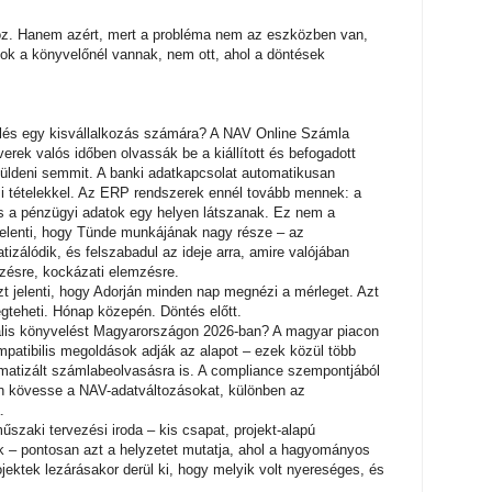
öz. Hanem azért, mert a probléma nem az eszközben van,
k a könyvelőnél vannak, nem ott, ahol a döntések
velés egy kisvállalkozás számára? A NAV Online Számla
verek valós időben olvassák be a kiállított és befogadott
üldeni semmit. A banki adatkapcsolat automatikusan
si tételekkel. Az ERP rendszerek ennél tovább mennek: a
és a pénzügyi adatok egy helyen látszanak. Ez nem a
t jelenti, hogy Tünde munkájának nagy része – az
izálódik, és felszabadul az ideje arra, amire valójában
ezésre, kockázati elemzésre.
zt jelenti, hogy Adorján minden nap megnézi a mérleget. Azt
egteheti. Hónap közepén. Döntés előtt.
tális könyvelést Magyarországon 2026-ban? A magyar piacon
patibilis megoldások adják az alapot – ezek közül több
matizált számlabeolvasásra is. A compliance szempontjából
ben kövesse a NAV-adatváltozásokat, különben az
.
szaki tervezési iroda – kis csapat, projekt-alapú
dők – pontosan azt a helyzetet mutatja, ahol a hagyományos
jektek lezárásakor derül ki, hogy melyik volt nyereséges, és