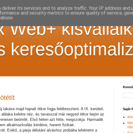
deliver its services and to analyze traffic. Your IP address and
formance and security metrics to ensure quality of service, ge
 abuse.
 Web+ kisvállal
s keresőoptimali
Keres
tétít
lakása majd hajnali ötkor fogja felébreszteni. A IX. kerületi,
Saját 
a ablaka keletre néz, és tavasszal már negyed ötkor bejön az
Ami
enesen beömlik. Első héten azt hitte, megszokja. Harmadik
Nem
nem alkalmazkodás kérdése, hanem fizikáé.
hib
t: Enikő, a párja délutáni alváshoz próbálta lefektetni a