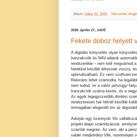
dátum:
május 02, 2026
Nincsenek megj
2026. április 27., hétfő
Fekete doboz helyett 
A digitális könyvelés olyan könyvel
tranzakciók és NAV-adatok automatik
rendszerébe – nem kell megvárnod a
hetekkel később érkeznek vissza, é
optimalizálható. Ez nem szoftvercs
Releváns lehet számodra, ha legalább
nem tudod, mi a valós pénzügyi hely
tranzakciók száma kevés, és a negye
Az egyik legegyszerűbb döntési szem
rendszeresen hat hétnél később küldi
önmagában elegendő érv az átgondol
Adorján egy tizennyolc fős vállalkozá
projekt-alapú számlázással, amelyne
számlát megnéz. Az sem, aki a pénzü
valaki megkérdezi tőle, nyereséges vo