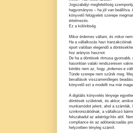
Jogszabályi megfelelőség szempontjá
hagyományos – ha jól van beállítva. 
könyvelő felügyeleti szerepe megmar
értelmezés.
Ez a különbség.
Mikor érdemes váltani, és mikor nem
Ha a vállalkozás havi tranzakcióinak
riport valóban elegendő a döntésekhe
hoz arányos hasznot.
De ha a döntések ritmusa gyorsabb, 
hasonlóan valaki rendszeresen vakr
kérdés nem az, hogy „érdemes-e vált
Tünde szerepe nem szűnik meg. Megvá
bevallások visszamenőleges beadása 
könyvelő ezt a modellt ma már maga i
A digitális könyvelés lényege egyetl
döntések születnek, és akkor, amiko
munkamódot jelent, ahol a számlák,
szinkronizálódnak, a vállalkozó bárm
felszabadul az adatrögzítés alól. Ne
compliance és az adótanácsadás proa
helyzetben tényleg számít.