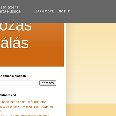
 user-agent
nerate usage
LEARN MORE
GOT IT
kozás
zálás
és ebben a blogban
Partner Feed
t backlinknek hittél, már büntethet
 keveset írsz – rosszul írsz: 5 tartalmi
a