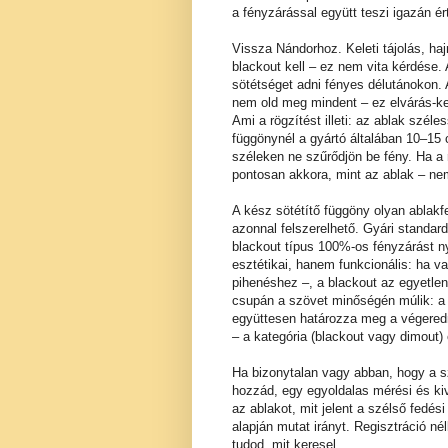
a fényzárással együtt teszi igazán é
Vissza Nándorhoz. Keleti tájolás, haj
blackout kell – ez nem vita kérdése
sötétséget adni fényes délutánokon. 
nem old meg mindent – ez elvárás-ke
Ami a rögzítést illeti: az ablak szé
függönynél a gyártó általában 10–15 
széleken ne szűrődjön be fény. Ha a 
pontosan akkora, mint az ablak – nem
A kész sötétítő függöny olyan ablak
azonnal felszerelhető. Gyári standar
blackout típus 100%-os fényzárást n
esztétikai, hanem funkcionális: ha v
pihenéshez –, a blackout az egyetle
csupán a szövet minőségén múlik: a r
együttesen határozza meg a végeredm
– a kategória (blackout vagy dimout)
Ha bizonytalan vagy abban, hogy a sz
hozzád, egy egyoldalas mérési és ki
az ablakot, mit jelent a szélső fedés
alapján mutat irányt. Regisztráció n
tudod, mit keresel.