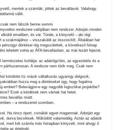
yvelő, mentek a számlák, jöttek az bevallások. Valahogy.
tatlanná válik.
 csak nem látszik benne semmi
könyvelési rendszere valójában nem rendszer. Adorján minden
elküldi emailben, és vár. Tünde, a könyvelő – aki régi
rt a szakmájához – visszaküldi az összesítőt. Általában hat
ap pénzügyi döntései rég megszülettek, a következő hónap
álni lehetett volna az ÁFA-bevallásban, az már lezárt fejezet.
természetes korlátja: az adatrögzítés, az egyeztetés és a
 nem párhuzamosan. A rendszer nem törik meg. Csak nem
.
ahol körülötte tíz másik vállalkozás ugyanígy dolgozik,
 gyakrabban hozza meg a döntéseket úgy, hogy fogalma
 új embert? Belevágjon-e egy nagyobb logisztikai projektbe?
évre? Ezek a kérdések nem várnak hat hetet.
mes bevallás miatt.
emben – a rendszerrel szemben.
el. Ha nincs riport, csinálok egyet magamnak. Adorján egy
ások, durva becslések. Működött valameddig. Aztán az adatok
vel, mert két számla más hónapban könyvelt, mint ahogy ő
tette az értelmét.