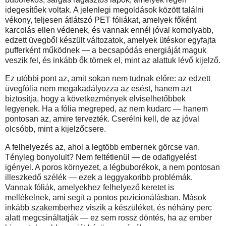
idegesítőek voltak. A jelenlegi megoldások között találni
vékony, teljesen átlátszó PET fóliákat, amelyek főként
karcolás ellen védenek, és vannak ennél jóval komolyabb,
edzett üvegből készült változatok, amelyek ütéskor egyfajta
pufferként működnek — a becsapódás energiáját maguk
veszik fel, és inkább ők törnek el, mint az alattuk lévő kijelző.
Ez utóbbi pont az, amit sokan nem tudnak előre: az edzett
üvegfólia nem megakadályozza az esést, hanem azt
biztosítja, hogy a következmények elviselhetőbbek
legyenek. Ha a fólia megreped, az nem kudarc — hanem
pontosan az, amire tervezték. Cserélni kell, de az jóval
olcsóbb, mint a kijelzőcsere.
A felhelyezés az, ahol a legtöbb embernek görcse van.
Tényleg bonyolult? Nem feltétlenül — de odafigyelést
igényel. A poros környezet, a légbuborékok, a nem pontosan
illeszkedő szélék — ezek a leggyakoribb problémák.
Vannak fóliák, amelyekhez felhelyező keretet is
mellékelnek, ami segít a pontos pozicionálásban. Mások
inkább szakemberhez viszik a készüléket, és néhány perc
alatt megcsináltatják — ez sem rossz döntés, ha az ember