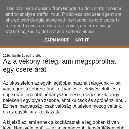
This site uses cookies from Google to deliver its services
Komplex Web+
and to analyze traffic. Your IP address and user-agent are
shared with Google along with performance and security
kisvállalkozás havidíjas
metrics to ensure quality of service, generate usage
statistics, and to detect and address abuse.
keresőoptimalizálás
LEARN MORE
GOT IT
2026. április 2., csütörtök
Az a vékony réteg, ami megspórolhat
egy csere árát
Az okostelefon az egyik legtöbbet használt tárgyunk — ott
van reggel az ébresztőnél, ott van este lefekvés előtt, és a
nap során legalább néhányszor leesik, megcsúszik, vagy
belekerül egy olyan zsebbe, ahol kulcsok és aprópénz lapul.
Ez nem hanyagság, csak valóság. A telefon mozog velünk,
és ez együtt jár a kockázattal.
A kijelző az, ami ennek a kockázatnak a legjobban ki van
téve. Nem véletlenül — ez a legnagyobb, legsérülékenyebb