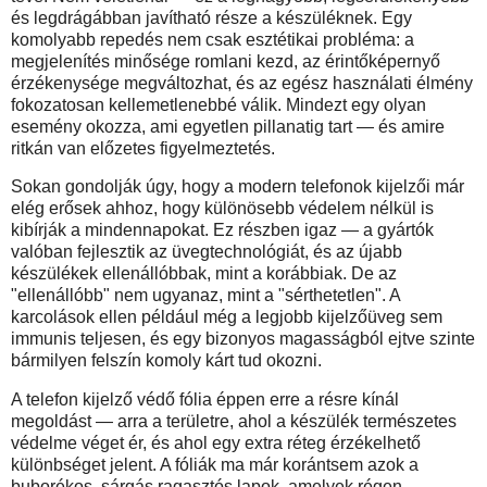
és legdrágábban javítható része a készüléknek. Egy
komolyabb repedés nem csak esztétikai probléma: a
megjelenítés minősége romlani kezd, az érintőképernyő
érzékenysége megváltozhat, és az egész használati élmény
fokozatosan kellemetlenebbé válik. Mindezt egy olyan
esemény okozza, ami egyetlen pillanatig tart — és amire
ritkán van előzetes figyelmeztetés.
Sokan gondolják úgy, hogy a modern telefonok kijelzői már
elég erősek ahhoz, hogy különösebb védelem nélkül is
kibírják a mindennapokat. Ez részben igaz — a gyártók
valóban fejlesztik az üvegtechnológiát, és az újabb
készülékek ellenállóbbak, mint a korábbiak. De az
"ellenállóbb" nem ugyanaz, mint a "sérthetetlen". A
karcolások ellen például még a legjobb kijelzőüveg sem
immunis teljesen, és egy bizonyos magasságból ejtve szinte
bármilyen felszín komoly kárt tud okozni.
A telefon kijelző védő fólia éppen erre a résre kínál
megoldást — arra a területre, ahol a készülék természetes
védelme véget ér, és ahol egy extra réteg érzékelhető
különbséget jelent. A fóliák ma már korántsem azok a
buborékos, sárgás ragasztós lapok, amelyek régen