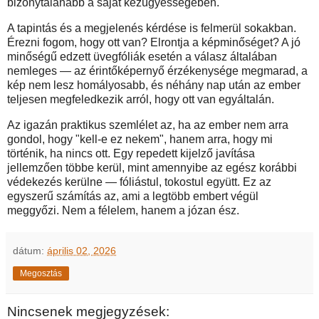
bizonytalanabb a saját kézügyességében.
A tapintás és a megjelenés kérdése is felmerül sokakban.
Érezni fogom, hogy ott van? Elrontja a képminőséget? A jó
minőségű edzett üvegfóliák esetén a válasz általában
nemleges — az érintőképernyő érzékenysége megmarad, a
kép nem lesz homályosabb, és néhány nap után az ember
teljesen megfeledkezik arról, hogy ott van egyáltalán.
Az igazán praktikus szemlélet az, ha az ember nem arra
gondol, hogy "kell-e ez nekem", hanem arra, hogy mi
történik, ha nincs ott. Egy repedett kijelző javítása
jellemzően többe kerül, mint amennyibe az egész korábbi
védekezés kerülne — fóliástul, tokostul együtt. Ez az
egyszerű számítás az, ami a legtöbb embert végül
meggyőzi. Nem a félelem, hanem a józan ész.
dátum:
április 02, 2026
Megosztás
Nincsenek megjegyzések: