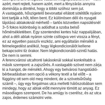
azért, mert rejtett, hanem azért, mert a fényzárás annyira
dominálja a döntést, hogy a többi szóhoz sem jut.
A vastagabb, hőszigetelő bevonattal ellátott sötétítők nyáron
kint tartják a hőt, télen bent. Ez különösen déli és nyugati
tájolású ablakoknál mérhető – tartós közvetlen napsütésnél
3–5 fokos különbség is adódhat a szoba belső
hőmérsékletében. Egy szentendrei kertes ház nappalijában,
ahol a déli ablak nyáron szinte csillogva veri vissza a fényt,
ez az egyetlen passzív eszköz, ami egyáltalán mérsékli a
felmelegedést anélkül, hogy légkondicionálót kellene
bekapcsolni tíz órakor. Nem légkondicionáló-szintű hatás.
De nem is semmi.
A ferencvárosi utcafronti lakásoknál sokkal konkrétabb a
másik szempont: a zajszűrés. A vastagabb szövet nem zárja
ki a hangot, de mérsékli. Ahogy egy belvárosi hangstúdió-
bérbeadásban sem opció a vékony textil a fal előtt – a
függöny ott sem old meg mindent, de a szövetsűrűség
számít –, úgy egy forgalmas utca melletti hálószobában sem
mindegy, hogy az ablak előtt mennyire tömött az anyag. Ez
másodlagos szempont. De ha amúgy is cserélsz, és az utca
zajos, érdemes számolni vele.