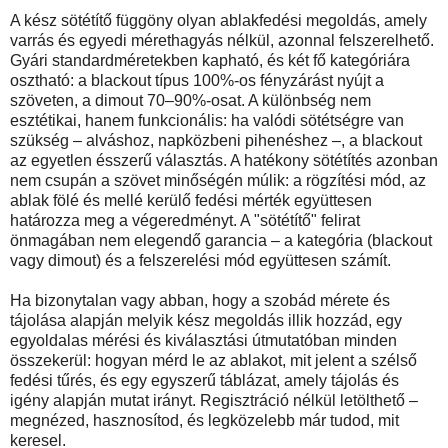
A kész sötétítő függöny olyan ablakfedési megoldás, amely
varrás és egyedi mérethagyás nélkül, azonnal felszerelhető.
Gyári standardméretekben kapható, és két fő kategóriára
osztható: a blackout típus 100%-os fényzárást nyújt a
szöveten, a dimout 70–90%-osat. A különbség nem
esztétikai, hanem funkcionális: ha valódi sötétségre van
szükség – alváshoz, napközbeni pihenéshez –, a blackout
az egyetlen ésszerű választás. A hatékony sötétítés azonban
nem csupán a szövet minőségén múlik: a rögzítési mód, az
ablak fölé és mellé kerülő fedési mérték együttesen
határozza meg a végeredményt. A "sötétítő" felirat
önmagában nem elegendő garancia – a kategória (blackout
vagy dimout) és a felszerelési mód együttesen számít.
Ha bizonytalan vagy abban, hogy a szobád mérete és
tájolása alapján melyik kész megoldás illik hozzád, egy
egyoldalas mérési és kiválasztási útmutatóban minden
összekerül: hogyan mérd le az ablakot, mit jelent a szélső
fedési tűrés, és egy egyszerű táblázat, amely tájolás és
igény alapján mutat irányt. Regisztráció nélkül letölthető –
megnézed, hasznosítod, és legközelebb már tudod, mit
keresel.