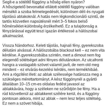
Segít-e a sötétítő függöny a hőség ellen nyáron?
A hőszigetelő bevonattal ellátott sötétítő függöny valóban
mérsékli a szoba felmelegedését, különösen déli és nyugati
tájolású ablakoknál. A hatás nem légkondicionáló szintű, de
tartós közvetlen napsütésnél mért 3–5 fokos belső
hőmérséklet-különbség érzékelhető. Ez a tulajdonság a
fényzárással együtt teszi igazán értékessé a hálószobai
alkalmazást.
Vissza Nándorhoz. Keleti tájolás, hajnali fény, gyerekszoba
délutáni alvással. A hálószobába blackout kell – ez nem vita
kérdése. A gyerekszobába szintén, mert a dimout nem fog
elegendő sötétséget adni fényes délutánokon. Az utcafronti
hangra a vastagabb szövet valamit javít, de nem old meg
mindent – ez elvárás-kezelési kérdés, nem termékhibáé.
Ami a rögzítést illeti: az ablak szélessége határozza meg a
szükséges mérettartományt. A kész függönynél a gyártó
általában 10–15 cm-es oldalas fedést javasol az
ablakkávára, hogy a széleken ne szűrődjön be fény. Ha a
rúd közvetlenül az ablakkeret szélére kerül, és a függöny
pontosan akkora, mint az ablak – nem lesz teljes sötétség.
Ez nem a szövet hibája.