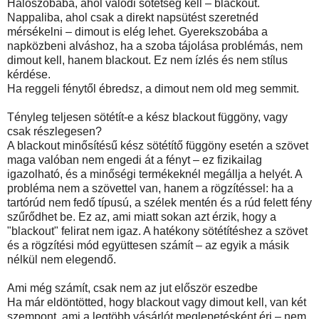
Hálószobába, ahol valódi sötétség kell – blackout.
Nappaliba, ahol csak a direkt napsütést szeretnéd
mérsékelni – dimout is elég lehet. Gyerekszobába a
napközbeni alváshoz, ha a szoba tájolása problémás, nem
dimout kell, hanem blackout. Ez nem ízlés és nem stílus
kérdése.
Ha reggeli fénytől ébredsz, a dimout nem old meg semmit.
Tényleg teljesen sötétít-e a kész blackout függöny, vagy
csak részlegesen?
A blackout minősítésű kész sötétítő függöny esetén a szövet
maga valóban nem engedi át a fényt – ez fizikailag
igazolható, és a minőségi termékeknél megállja a helyét. A
probléma nem a szövettel van, hanem a rögzítéssel: ha a
tartórúd nem fedő típusú, a szélek mentén és a rúd felett fény
szűrődhet be. Ez az, ami miatt sokan azt érzik, hogy a
"blackout" felirat nem igaz. A hatékony sötétítéshez a szövet
és a rögzítési mód együttesen számít – az egyik a másik
nélkül nem elegendő.
Ami még számít, csak nem az jut először eszedbe
Ha már eldöntötted, hogy blackout vagy dimout kell, van két
szempont, ami a legtöbb vásárlót meglepetésként éri – nem