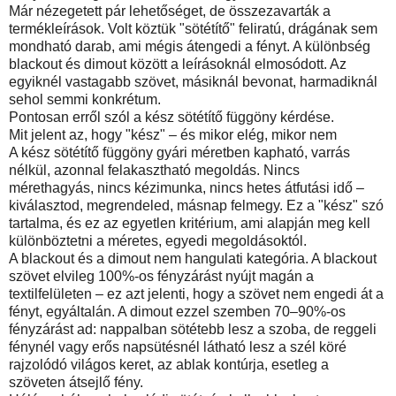
Már nézegetett pár lehetőséget, de összezavarták a
termékleírások. Volt köztük "sötétítő" feliratú, drágának sem
mondható darab, ami mégis átengedi a fényt. A különbség
blackout és dimout között a leírásoknál elmosódott. Az
egyiknél vastagabb szövet, másiknál bevonat, harmadiknál
sehol semmi konkrétum.
Pontosan erről szól a kész sötétítő függöny kérdése.
Mit jelent az, hogy "kész" – és mikor elég, mikor nem
A kész sötétítő függöny gyári méretben kapható, varrás
nélkül, azonnal felakasztható megoldás. Nincs
mérethagyás, nincs kézimunka, nincs hetes átfutási idő –
kiválasztod, megrendeled, másnap felmegy. Ez a "kész" szó
tartalma, és ez az egyetlen kritérium, ami alapján meg kell
különböztetni a méretes, egyedi megoldásoktól.
A blackout és a dimout nem hangulati kategória. A blackout
szövet elvileg 100%-os fényzárást nyújt magán a
textilfelületen – ez azt jelenti, hogy a szövet nem engedi át a
fényt, egyáltalán. A dimout ezzel szemben 70–90%-os
fényzárást ad: nappalban sötétebb lesz a szoba, de reggeli
fénynél vagy erős napsütésnél látható lesz a szél köré
rajzolódó világos keret, az ablak kontúrja, esetleg a
szöveten átsejlő fény.