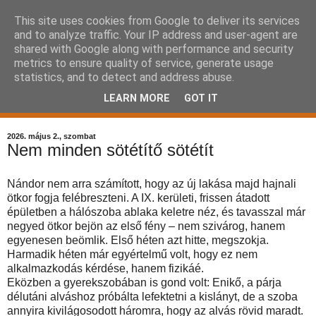
This site uses cookies from Google to deliver its services
Komplex Web+
and to analyze traffic. Your IP address and user-agent are
shared with Google along with performance and security
kisvállalkozás havidíjas
metrics to ensure quality of service, generate usage
statistics, and to detect and address abuse.
keresőoptimalizálás
LEARN MORE
GOT IT
2026. május 2., szombat
Nem minden sötétítő sötétít
Nándor nem arra számított, hogy az új lakása majd hajnali
ötkor fogja felébreszteni. A IX. kerületi, frissen átadott
épületben a hálószoba ablaka keletre néz, és tavasszal már
negyed ötkor bejön az első fény – nem szivárog, hanem
egyenesen beömlik. Első héten azt hitte, megszokja.
Harmadik héten már egyértelmű volt, hogy ez nem
alkalmazkodás kérdése, hanem fizikáé.
Eközben a gyerekszobában is gond volt: Enikő, a párja
délutáni alváshoz próbálta lefektetni a kislányt, de a szoba
annyira kivilágosodott háromra, hogy az alvás rövid maradt.