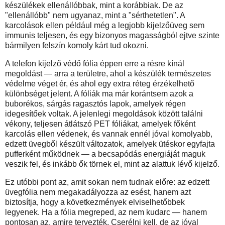
készülékek ellenállóbbak, mint a korábbiak. De az
"ellenállóbb" nem ugyanaz, mint a "sérthetetlen". A
karcolások ellen például még a legjobb kijelzőüveg sem
immunis teljesen, és egy bizonyos magasságból ejtve szinte
bármilyen felszín komoly kárt tud okozni.
A telefon kijelző védő fólia éppen erre a résre kínál
megoldást — arra a területre, ahol a készülék természetes
védelme véget ér, és ahol egy extra réteg érzékelhető
különbséget jelent. A fóliák ma már korántsem azok a
buborékos, sárgás ragasztós lapok, amelyek régen
idegesítőek voltak. A jelenlegi megoldások között találni
vékony, teljesen átlátszó PET fóliákat, amelyek főként
karcolás ellen védenek, és vannak ennél jóval komolyabb,
edzett üvegből készült változatok, amelyek ütéskor egyfajta
pufferként működnek — a becsapódás energiáját maguk
veszik fel, és inkább ők törnek el, mint az alattuk lévő kijelző.
Ez utóbbi pont az, amit sokan nem tudnak előre: az edzett
üvegfólia nem megakadályozza az esést, hanem azt
biztosítja, hogy a következmények elviselhetőbbek
legyenek. Ha a fólia megreped, az nem kudarc — hanem
pontosan az, amire tervezték. Cserélni kell, de az jóval