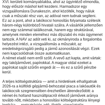
XVI. kerületi kormányablakba, ahol az ügyintéző elmondta,
hogy először máshol kell kezdeni. Harmadszor egy
vizsgaállomásra Dunakeszin, ahol közölték, hogy náluk
csak a műszaki rész van, az adóval nem tudnak segíteni.
Ez az a pont, ahol a lakókocsi honosítás folyamata szétesik
három-négy különböző hivatali szálra. A vásárlók jellemzően
nem egy számmal találkoznak, hanem egy struktúrával,
amelynek minden eleméhez más díjszabó és más ügymenet
tartozik. A NAV az adót veti ki, az okmányiroda a forgalomba
helyezést intézi, a vizsgaállomás a műszakit, az
eredetiségvizsgáló pedig a jármű azonosítását végzi. Ezek
nem kapcsolódnak össze automatikusan.
A német eladó nem erről szólt. A vevő azt kapta, amit vártak:
egy lakójárművet, papírokkal. A magyar oldal ezeket a
papírokat saját szűrőn engedi át — és ez a szűrő pénzbe
kerül.
A teljes költségstruktúra — amit a hirdetések elhallgatnak
2026-ra a külföldi gépjármű-behozatal piaca a lakóautók és
lakókocsik szegmensében érezhetően átrendeződött: a
német és holland használtpiacról érkező járművek aránya
tovább nőtt, miközben a honosítási költségstruktúra lényegi
logikája — regisztrációs adó, illeték, vizsgáztatás —