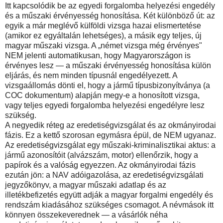
Itt kapcsolódik be az egyedi forgalomba helyezési engedély
és a műszaki érvényesség honosítása. Két különböző út: az
egyik a már meglévő külföldi vizsga hazai elismertetése
(amikor ez egyáltalán lehetséges), a másik egy teljes, új
magyar műszaki vizsga. A „német vizsga még érvényes"
NEM jelenti automatikusan, hogy Magyarországon is
érvényes lesz — a műszaki érvényesség honosítása külön
eljárás, és nem minden típusnál engedélyezett. A
vizsgaállomás dönti el, hogy a jármű típusbizonyítványa (a
COC dokumentum) alapján megy-e a honosított vizsga,
vagy teljes egyedi forgalomba helyezési engedélyre lesz
szükség.
A negyedik réteg az eredetiségvizsgálat és az okmányirodai
fázis. Ez a kettő szorosan egymásra épül, de NEM ugyanaz.
Az eredetiségvizsgálat egy műszaki-kriminalisztikai aktus: a
jármű azonosítóit (alvázszám, motor) ellenőrzik, hogy a
papírok és a valóság egyezzen. Az okmányirodai fázis
ezután jön: a NAV adóigazolása, az eredetiségvizsgálati
jegyzőkönyv, a magyar műszaki adatlap és az
illetékbefizetés együtt adják a magyar forgalmi engedély és
rendszám kiadásához szükséges csomagot. A névmások itt
könnyen összekeverednek — a vásárlók néha