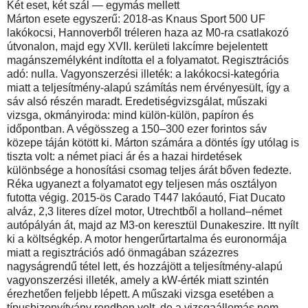
Két eset, két szál — egymás mellett
Márton esete egyszerű: 2018-as Knaus Sport 500 UF
lakókocsi, Hannoverből tréleren haza az M0-ra csatlakozó
útvonalon, majd egy XVII. kerületi lakcímre bejelentett
magánszemélyként indította el a folyamatot. Regisztrációs
adó: nulla. Vagyonszerzési illeték: a lakókocsi-kategória
miatt a teljesítmény-alapú számítás nem érvényesült, így a
sáv alsó részén maradt. Eredetiségvizsgálat, műszaki
vizsga, okmányiroda: mind külön-külön, papíron és
időpontban. A végösszeg a 150–300 ezer forintos sáv
közepe táján kötött ki. Márton számára a döntés így utólag is
tiszta volt: a német piaci ár és a hazai hirdetések
különbsége a honosítási csomag teljes árát bőven fedezte.
Réka ugyanezt a folyamatot egy teljesen más osztályon
futotta végig. 2015-ös Carado T447 lakóautó, Fiat Ducato
alváz, 2,3 literes dízel motor, Utrechtből a holland–német
autópályán át, majd az M3-on keresztül Dunakeszire. Itt nyílt
ki a költségkép. A motor hengerűrtartalma és euronormája
miatt a regisztrációs adó önmagában százezres
nagyságrendű tétel lett, és hozzájött a teljesítmény-alapú
vagyonszerzési illeték, amely a kW-érték miatt szintén
érezhetően feljebb lépett. A műszaki vizsga esetében a
típusbizonyítvány rendben volt, de a vizsgaállomás nem