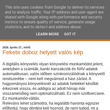
This site uses cookies from Google to deliver its services
Komplex Web+
and to analyze traffic. Your IP address and user-agent are
shared with Google along with performance and security
kisvállalkozás havidíjas
metrics to ensure quality of service, generate usage
statistics, and to detect and address abuse.
keresőoptimalizálás
LEARN MORE
GOT IT
2026. április 27., hétfő
Fekete doboz helyett valós kép
A digitális könyvelés olyan könyvelési munkamódot jelent,
amelyben a számlák, banki tranzakciók és NAV-adatok
automatikusan, valós időben szinkronizálódnak a könyvelő
rendszerébe – nem kell megvárnod a havi zárást. A
hagyományos könyvelésnél az adatok hetekkel később
érkeznek vissza, és addigra az adott hónap már
visszamenőleg nem optimalizálható. Ez nem szoftvercsere.
Ez munkamód-váltás.
Releváns lehet számodra, ha legalább havonta egyszer
előfordul, hogy döntést kell hoznod, de nem tudod, mi a