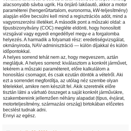
alacsonyabb sávba ugrik. Ha önjáró lakóautó, akkor a motor
paraméterei (hengerűrtartalom, euronorma, kW-teljesítmény)
alapján előre becsülni kell mind a regisztrációs adót, mind a
vagyonszerzési illetéket. A második pont a műszaki oldal: a
típusbizonyítvány (COC) megléte eldönti, hogy honosított
vizsgával vagy egyedi engedéllyel megy-e a forgalomba
helyezés. A harmadik a folyamati rész: eredetiségvizsgálat,
okmányiroda, NAV-adminisztráció — külön díjakkal és külön
időpontokkal.
A helyes sorrend tehát nem az, hogy megveszem, aztán
meglátjuk. A helyes sorrend: kiválasztom a konkrét járművet,
lekérem a műszaki paramétereit, előre kalkulálom a
honosítási csomagot, és csak ezután döntök a vételről. Aki
ezt a sorrendet megfordítja, az utólag néz szembe olyan
tételekkel, amikre nem készült fel. Akik szeretnék előre
tisztán látni a várható összeget a saját konkrét járművükre,
szakembereink jellemzően néhány alapadat (típus, évjárat,
motorteljesítmény, származási ország) birtokában előzetes
becslést tudnak adni.
Ennyi az egész.