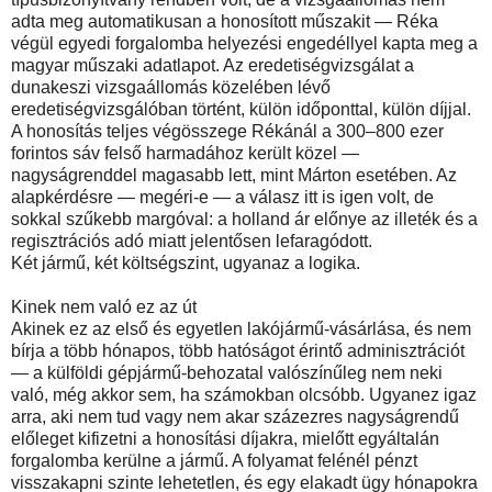
adta meg automatikusan a honosított műszakit — Réka
végül egyedi forgalomba helyezési engedéllyel kapta meg a
magyar műszaki adatlapot. Az eredetiségvizsgálat a
dunakeszi vizsgaállomás közelében lévő
eredetiségvizsgálóban történt, külön időponttal, külön díjjal.
A honosítás teljes végösszege Rékánál a 300–800 ezer
forintos sáv felső harmadához került közel —
nagyságrenddel magasabb lett, mint Márton esetében. Az
alapkérdésre — megéri-e — a válasz itt is igen volt, de
sokkal szűkebb margóval: a holland ár előnye az illeték és a
regisztrációs adó miatt jelentősen lefaragódott.
Két jármű, két költségszint, ugyanaz a logika.
Kinek nem való ez az út
Akinek ez az első és egyetlen lakójármű-vásárlása, és nem
bírja a több hónapos, több hatóságot érintő adminisztrációt
— a külföldi gépjármű-behozatal valószínűleg nem neki
való, még akkor sem, ha számokban olcsóbb. Ugyanez igaz
arra, aki nem tud vagy nem akar százezres nagyságrendű
előleget kifizetni a honosítási díjakra, mielőtt egyáltalán
forgalomba kerülne a jármű. A folyamat felénél pénzt
visszakapni szinte lehetetlen, és egy elakadt ügy hónapokra