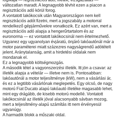
változatlan maradt. A legnagyobb tévhit ezen a piacon a
regisztrációs adó körül forog.
A vontatott lakókocsik után Magyarországon nem kell
regisztrációs adót fizetni, mert a jogszabály a motorral
rendelkező gépjárművekre vonatkozik. Ez azért van, mert a
regisztrációs adó alapja a hengerűrtartalom és az
euronorma — ez vontatott lakókocsinál nem értelmezhető.
Ugyanez egy ugyanolyan évjáratú, önjáró lakóautónál már a
motor paraméterei miatt százezres nagyságrendű adótételt
jelent. Aránytalanság, amit a hirdetési oldalak nem
mondanak el.
Ez a legnagyobb költségmozgás.
A második tétel a vagyonszerzési illeték. Itt jön a csavar: az
illeték alapja a vételár — illetve nem is. Pontosabban:
lakóautónál a motor teljesítménye (kW), nem a vásárlási ár,
és ez a legtöbb vásárlónak meglepetés. Egy olcsó, de nagy
motorú Fiat Ducato alapú lakóautó illetéke magasabb lehet,
mint egy drágább, de kisebb motorú modellé. Vontatott
lakókocsinál az illeték jóval alacsonyabb sávban mozog,
mert a teljesítmény-alapú számítás itt nem érvényesül
ugyanúgy.
A harmadik blokk a műszaki oldal.