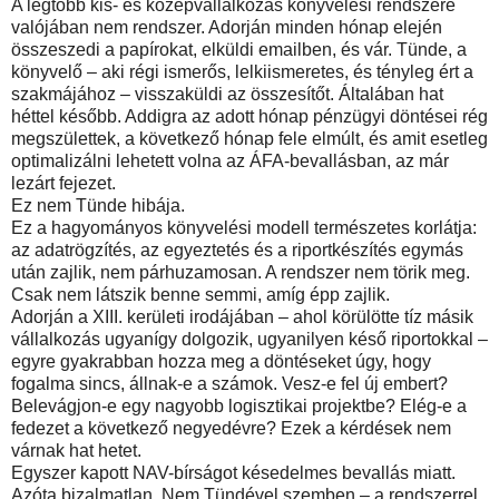
A legtöbb kis- és középvállalkozás könyvelési rendszere
valójában nem rendszer. Adorján minden hónap elején
összeszedi a papírokat, elküldi emailben, és vár. Tünde, a
könyvelő – aki régi ismerős, lelkiismeretes, és tényleg ért a
szakmájához – visszaküldi az összesítőt. Általában hat
héttel később. Addigra az adott hónap pénzügyi döntései rég
megszülettek, a következő hónap fele elmúlt, és amit esetleg
optimalizálni lehetett volna az ÁFA-bevallásban, az már
lezárt fejezet.
Ez nem Tünde hibája.
Ez a hagyományos könyvelési modell természetes korlátja:
az adatrögzítés, az egyeztetés és a riportkészítés egymás
után zajlik, nem párhuzamosan. A rendszer nem törik meg.
Csak nem látszik benne semmi, amíg épp zajlik.
Adorján a XIII. kerületi irodájában – ahol körülötte tíz másik
vállalkozás ugyanígy dolgozik, ugyanilyen késő riportokkal –
egyre gyakrabban hozza meg a döntéseket úgy, hogy
fogalma sincs, állnak-e a számok. Vesz-e fel új embert?
Belevágjon-e egy nagyobb logisztikai projektbe? Elég-e a
fedezet a következő negyedévre? Ezek a kérdések nem
várnak hat hetet.
Egyszer kapott NAV-bírságot késedelmes bevallás miatt.
Azóta bizalmatlan. Nem Tündével szemben – a rendszerrel