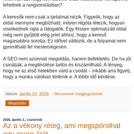
lehetnek a rangsorolásban?
A keresők nem csak a tartalmat nézik. Figyelik, hogy az
oldal mennyire megbízható, milyen régóta létezik, hogyan
viselkednek rajta a látogatók. Egy frissen optimalizált oldal
még nem gyűjtött elég jelet ahhoz, hogy a kereső
magasabbra sorolja. Ez idővel változik, de a folyamat nem
gyorsítható fel mesterségesen.
A SEO nem azonnali megoldás, hanem befektetés. De ha jól
csinálják, a megtérülése tartós és kiszámítható. A lényeg,
hogy ne az első hetekben várd a csodát – inkább arra figyelj,
hogy a munka valóban történik-e. A többi idő kérdése.
dátum:
április 10, 2026
Nincsenek megjegyzések:
Megosztás
2026. április 2., csütörtök
Az a vékony réteg, ami megspórolhat
egy csere árát