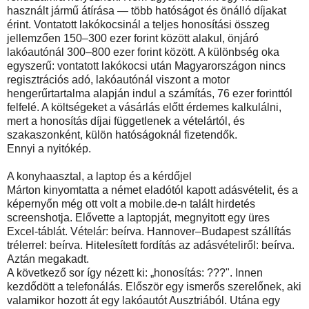
használt jármű átírása — több hatóságot és önálló díjakat
érint. Vontatott lakókocsinál a teljes honosítási összeg
jellemzően 150–300 ezer forint között alakul, önjáró
lakóautónál 300–800 ezer forint között. A különbség oka
egyszerű: vontatott lakókocsi után Magyarországon nincs
regisztrációs adó, lakóautónál viszont a motor
hengerűrtartalma alapján indul a számítás, 76 ezer forinttól
felfelé. A költségeket a vásárlás előtt érdemes kalkulálni,
mert a honosítás díjai függetlenek a vételártól, és
szakaszonként, külön hatóságoknál fizetendők.
Ennyi a nyitókép.
A konyhaasztal, a laptop és a kérdőjel
Márton kinyomtatta a német eladótól kapott adásvételit, és a
képernyőn még ott volt a mobile.de-n talált hirdetés
screenshotja. Elővette a laptopját, megnyitott egy üres
Excel-táblát. Vételár: beírva. Hannover–Budapest szállítás
trélerrel: beírva. Hitelesített fordítás az adásvételiről: beírva.
Aztán megakadt.
A következő sor így nézett ki: „honosítás: ???". Innen
kezdődött a telefonálás. Először egy ismerős szerelőnek, aki
valamikor hozott át egy lakóautót Ausztriából. Utána egy