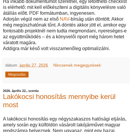
Ha inkább dokumentumot szeretnél, egy letölthető checklist
is elérhető: mit kell előkészíteni a digitális könyvelésre való
átállás előtt. PDF formátumban, ingyenesen.
Adorján végül nem az első
NAV
-bírság után döntött. Akkor
még megúszhatónak tűnt. A döntés akkor jött el, amikor egy
fontosabb projektnél nem tudta megmondani, nyereséges-e
az együttműködés – és a könyvelői riport még három hetet
váratott magára.
Addigra már késő volt visszamenőleg optimalizálni.
dátum:
április 27, 2026
Nincsenek megjegyzések:
Megosztás
2026. április 22., szerda
Lakókocsi honosítás mennyibe kerül
most
A lakókocsi honosítás egy négyszakaszos hatósági eljárás,
amely során egy külföldön vásárolt lakójárművet magyar
rendszámra helyeznek. Nem ugyanaz, mint egy hazai