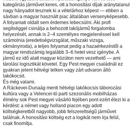
kategóriás járművet keres, ott a honosítási díjak aránytalanul
nagy hányadot tesznek ki a vételárhoz képest — ebben a
sávban a magyar használt piac általában versenyképesebb.
A folyamati oldalt sem érdemes lebecsülni. Aki profi
segítséggel csinálja a behozott lakójármű forgalomba
helyezését, annak is 2–4 személyes megjelenéssel kell
számolnia (eredetiségvizsgálat, műszaki vizsga,
okmányiroda), a teljes folyamat pedig a hazaérkezéstől a
magyar rendszámig legalább 3–6 hetet vesz igénybe. A
jármű ez idő alatt magyar közúton nem vezethető — ami
tárolási logisztikát követel. Egy Pest megyei családnál ez
gyakran jelent hétvégi telken vagy zárt udvaron álló
lakókocsit.
És még valami.
A Ráckevei-Dunaág menti hétvégi lakókocsis táborozási
kultúra vagy a Velencei-tó parti szezonális mobilházas
élmény sok Pest megyei vásárló fejében pont ezért élezi ki a
kérdést: a német vagy holland piacon egy adott
költségkeretből nagyobb, jobb felszereltségű járművet
találnak. A honosítási költség ezt a logikát nem írja felül,
csak finomítja.