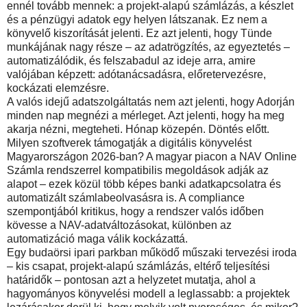
ennél tovább mennek: a projekt-alapú számlázás, a készlet
és a pénzügyi adatok egy helyen látszanak. Ez nem a
könyvelő kiszorítását jelenti. Ez azt jelenti, hogy Tünde
munkájának nagy része – az adatrögzítés, az egyeztetés –
automatizálódik, és felszabadul az ideje arra, amire
valójában képzett: adótanácsadásra, előretervezésre,
kockázati elemzésre.
A valós idejű adatszolgáltatás nem azt jelenti, hogy Adorján
minden nap megnézi a mérleget. Azt jelenti, hogy ha meg
akarja nézni, megteheti. Hónap közepén. Döntés előtt.
Milyen szoftverek támogatják a digitális könyvelést
Magyarországon 2026-ban? A magyar piacon a NAV Online
Számla rendszerrel kompatibilis megoldások adják az
alapot – ezek közül több képes banki adatkapcsolatra és
automatizált számlabeolvasásra is. A compliance
szempontjából kritikus, hogy a rendszer valós időben
kövesse a NAV-adatváltozásokat, különben az
automatizáció maga válik kockázattá.
Egy budaörsi ipari parkban működő műszaki tervezési iroda
– kis csapat, projekt-alapú számlázás, eltérő teljesítési
határidők – pontosan azt a helyzetet mutatja, ahol a
hagyományos könyvelési modell a leglassabb: a projektek