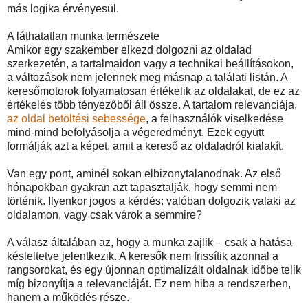
más logika érvényesül.
A láthatatlan munka természete
Amikor egy szakember elkezd dolgozni az oldalad
szerkezetén, a tartalmaidon vagy a technikai beállításokon,
a változások nem jelennek meg másnap a találati listán. A
keresőmotorok folyamatosan értékelik az oldalakat, de ez az
értékelés több tényezőből áll össze. A tartalom relevanciája,
az oldal betöltési sebessége
, a felhasználók viselkedése
mind-mind befolyásolja a végeredményt. Ezek együtt
formálják azt a képet, amit a kereső az oldaladról kialakít.
Van egy pont, aminél sokan elbizonytalanodnak. Az első
hónapokban gyakran azt tapasztalják, hogy semmi nem
történik. Ilyenkor jogos a kérdés: valóban dolgozik valaki az
oldalamon, vagy csak várok a semmire?
A válasz általában az, hogy a munka zajlik – csak a hatása
késleltetve jelentkezik. A keresők nem frissítik azonnal a
rangsorokat, és egy újonnan optimalizált oldalnak időbe telik
míg bizonyítja a relevanciáját. Ez nem hiba a rendszerben,
hanem a működés része.