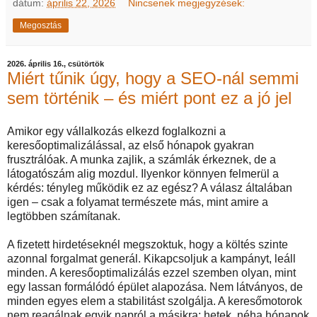
dátum:
április 22, 2026
Nincsenek megjegyzések:
Megosztás
2026. április 16., csütörtök
Miért tűnik úgy, hogy a SEO-nál semmi
sem történik – és miért pont ez a jó jel
Amikor egy vállalkozás elkezd foglalkozni a
keresőoptimalizálással, az első hónapok gyakran
frusztrálóak. A munka zajlik, a számlák érkeznek, de a
látogatószám alig mozdul. Ilyenkor könnyen felmerül a
kérdés: tényleg működik ez az egész? A válasz általában
igen – csak a folyamat természete más, mint amire a
legtöbben számítanak.
A fizetett hirdetéseknél megszoktuk, hogy a költés szinte
azonnal forgalmat generál. Kikapcsoljuk a kampányt, leáll
minden. A keresőoptimalizálás ezzel szemben olyan, mint
egy lassan formálódó épület alapozása. Nem látványos, de
minden egyes elem a stabilitást szolgálja. A keresőmotorok
nem reagálnak egyik napról a másikra; hetek, néha hónapok