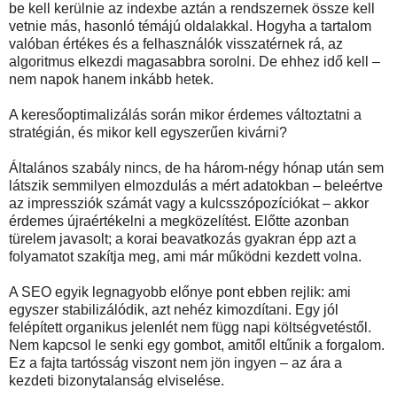
be kell kerülnie az indexbe aztán a rendszernek össze kell
vetnie más, hasonló témájú oldalakkal. Hogyha a tartalom
valóban értékes és a felhasználók visszatérnek rá, az
algoritmus elkezdi magasabbra sorolni. De ehhez idő kell –
nem napok hanem inkább hetek.
A keresőoptimalizálás során mikor érdemes változtatni a
stratégián, és mikor kell egyszerűen kivárni?
Általános szabály nincs, de ha három-négy hónap után sem
látszik semmilyen elmozdulás a mért adatokban – beleértve
az impressziók számát vagy a kulcsszópozíciókat – akkor
érdemes újraértékelni a megközelítést. Előtte azonban
türelem javasolt; a korai beavatkozás gyakran épp azt a
folyamatot szakítja meg, ami már működni kezdett volna.
A SEO egyik legnagyobb előnye pont ebben rejlik: ami
egyszer stabilizálódik, azt nehéz kimozdítani. Egy jól
felépített organikus jelenlét nem függ napi költségvetéstől.
Nem kapcsol le senki egy gombot, amitől eltűnik a forgalom.
Ez a fajta tartósság viszont nem jön ingyen – az ára a
kezdeti bizonytalanság elviselése.