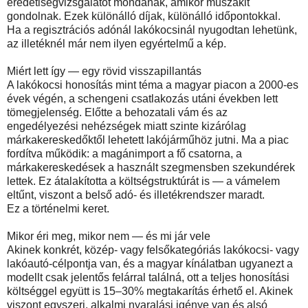
eredetiségvizsgálatot mondanak, amikor műszakit
gondolnak. Ezek különálló díjak, különálló időpontokkal.
Ha a regisztrációs adónál lakókocsinál nyugodtan lehetünk,
az illetéknél már nem ilyen egyértelmű a kép.
Miért lett így — egy rövid visszapillantás
A lakókocsi honosítás mint téma a magyar piacon a 2000-es
évek végén, a schengeni csatlakozás utáni években lett
tömegjelenség. Előtte a behozatali vám és az
engedélyezési nehézségek miatt szinte kizárólag
márkakereskedőktől lehetett lakójárműhöz jutni. Ma a piac
fordítva működik: a magánimport a fő csatorna, a
márkakereskedések a használt szegmensben szekundérek
lettek. Ez átalakította a költségstruktúrát is — a vámelem
eltűnt, viszont a belső adó- és illetékrendszer maradt.
Ez a történelmi keret.
Mikor éri meg, mikor nem — és mi jár vele
Akinek konkrét, közép- vagy felsőkategóriás lakókocsi- vagy
lakóautó-célpontja van, és a magyar kínálatban ugyanezt a
modellt csak jelentős felárral találná, ott a teljes honosítási
költséggel együtt is 15–30% megtakarítás érhető el. Akinek
viszont egyszeri, alkalmi nyaralási igénye van és alsó