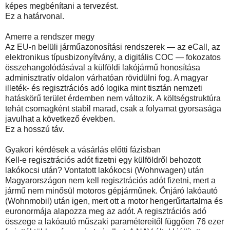
képes megbénítani a tervezést.
Ez a határvonal.
Amerre a rendszer megy
Az EU-n belüli járműazonosítási rendszerek — az eCall, az
elektronikus típusbizonyítvány, a digitális COC — fokozatos
összehangolódásával a külföldi lakójármű honosítása
adminisztratív oldalon várhatóan rövidülni fog. A magyar
illeték- és regisztrációs adó logika mint tisztán nemzeti
hatáskörű terület érdemben nem változik. A költségstruktúra
tehát csomagként stabil marad, csak a folyamat gyorsasága
javulhat a következő években.
Ez a hosszú táv.
Gyakori kérdések a vásárlás előtti fázisban
Kell-e regisztrációs adót fizetni egy külföldről behozott
lakókocsi után? Vontatott lakókocsi (Wohnwagen) után
Magyarországon nem kell regisztrációs adót fizetni, mert a
jármű nem minősül motoros gépjárműnek. Önjáró lakóautó
(Wohnmobil) után igen, mert ott a motor hengerűrtartalma és
euronormája alapozza meg az adót. A regisztrációs adó
összege a lakóautó műszaki paramétereitől függően 76 ezer