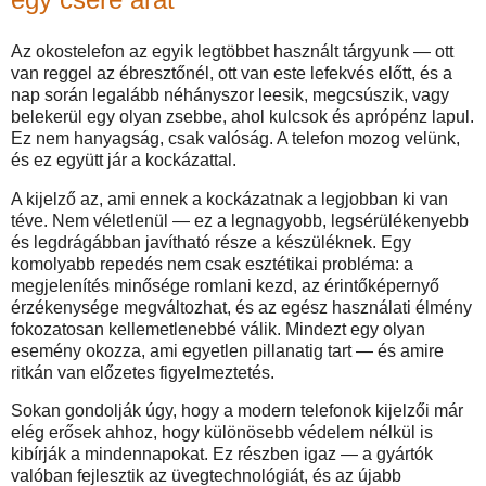
Az okostelefon az egyik legtöbbet használt tárgyunk — ott
van reggel az ébresztőnél, ott van este lefekvés előtt, és a
nap során legalább néhányszor leesik, megcsúszik, vagy
belekerül egy olyan zsebbe, ahol kulcsok és aprópénz lapul.
Ez nem hanyagság, csak valóság. A telefon mozog velünk,
és ez együtt jár a kockázattal.
A kijelző az, ami ennek a kockázatnak a legjobban ki van
téve. Nem véletlenül — ez a legnagyobb, legsérülékenyebb
és legdrágábban javítható része a készüléknek. Egy
komolyabb repedés nem csak esztétikai probléma: a
megjelenítés minősége romlani kezd, az érintőképernyő
érzékenysége megváltozhat, és az egész használati élmény
fokozatosan kellemetlenebbé válik. Mindezt egy olyan
esemény okozza, ami egyetlen pillanatig tart — és amire
ritkán van előzetes figyelmeztetés.
Sokan gondolják úgy, hogy a modern telefonok kijelzői már
elég erősek ahhoz, hogy különösebb védelem nélkül is
kibírják a mindennapokat. Ez részben igaz — a gyártók
valóban fejlesztik az üvegtechnológiát, és az újabb