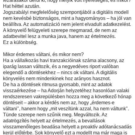
lezárásakor derül ki, hogy melyik volt nyereséges, és mikor?
Hat héttel azután.
Jogszabályi megfelelőség szempontjából a digitális modell
nem kevésbé biztonságos, mint a hagyományos – ha jól van
beállítva. Az automatizáció nem jelent elvadult adatkezelést.
A könyvelő felügyeleti szerepe megmarad, de nem az
adatbevitel lesz a munka java, hanem az értelmezés.
Ez a különbség.
Mikor érdemes váltani, és mikor nem?
Ha a vállalkozás havi tranzakcióinak száma alacsony, az
iparág lassan változik, és a negyedéves riport valóban
elegendő a döntésekhez – nincs ok váltani. A digitális
könyvelés nem mindenkinek hoz arányos hasznot.
De ha a döntések ritmusa gyorsabb, mint az adatok
visszaérkezése – ha Adorján helyzetéhez hasonlóan valaki
rendszeresen vakrepülésben hozza meg a következő hónap
döntéseit – akkor a kérdés nem az, hogy „érdemes-e
váltani", hanem hogy „mit veszítünk azzal, ha nem váltunk".
Tünde szerepe nem szűnik meg. Megváltozik. Az
adatrögzítés helyett az értelmezés, a bevallások
visszamenőleges beadása helyett a proaktív adótanácsadás
kerül előtérbe. Sok könyvelő ezt a modellt ma már maga is