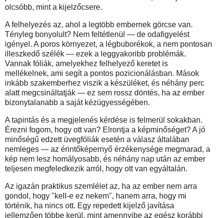
olcsóbb, mint a kijelzőcsere.
A felhelyezés az, ahol a legtöbb embernek görcse van.
Tényleg bonyolult? Nem feltétlenül — de odafigyelést
igényel. A poros környezet, a légbuborékok, a nem pontosan
illeszkedő szélék — ezek a leggyakoribb problémák.
Vannak fóliák, amelyekhez felhelyező keretet is
mellékelnek, ami segít a pontos pozicionálásban. Mások
inkább szakemberhez viszik a készüléket, és néhány perc
alatt megcsináltatják — ez sem rossz döntés, ha az ember
bizonytalanabb a saját kézügyességében.
A tapintás és a megjelenés kérdése is felmerül sokakban.
Érezni fogom, hogy ott van? Elrontja a képminőséget? A jó
minőségű edzett üvegfóliák esetén a válasz általában
nemleges — az érintőképernyő érzékenysége megmarad, a
kép nem lesz homályosabb, és néhány nap után az ember
teljesen megfeledkezik arról, hogy ott van egyáltalán.
Az igazán praktikus szemlélet az, ha az ember nem arra
gondol, hogy "kell-e ez nekem", hanem arra, hogy mi
történik, ha nincs ott. Egy repedett kijelző javítása
jellemzően többe kerül, mint amennyibe az egész korábbi