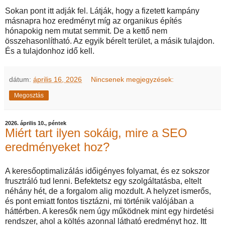
Sokan pont itt adják fel. Látják, hogy a fizetett kampány
másnapra hoz eredményt míg az organikus építés
hónapokig nem mutat semmit. De a kettő nem
összehasonlítható. Az egyik bérelt terület, a másik tulajdon.
És a tulajdonhoz idő kell.
dátum:
április 16, 2026
Nincsenek megjegyzések:
Megosztás
2026. április 10., péntek
Miért tart ilyen sokáig, mire a SEO
eredményeket hoz?
A keresőoptimalizálás időigényes folyamat, és ez sokszor
frusztráló tud lenni. Befektetsz egy szolgáltatásba, eltelt
néhány hét, de a forgalom alig mozdult. A helyzet ismerős,
és pont emiatt fontos tisztázni, mi történik valójában a
háttérben. A keresők nem úgy működnek mint egy hirdetési
rendszer, ahol a költés azonnal látható eredményt hoz. Itt