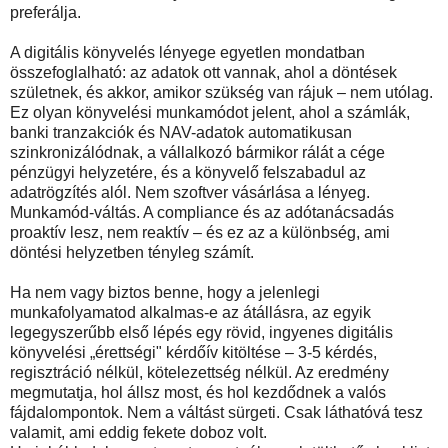
preferálja.
A digitális könyvelés lényege egyetlen mondatban
összefoglalható: az adatok ott vannak, ahol a döntések
születnek, és akkor, amikor szükség van rájuk – nem utólag.
Ez olyan könyvelési munkamódot jelent, ahol a számlák,
banki tranzakciók és NAV-adatok automatikusan
szinkronizálódnak, a vállalkozó bármikor rálát a cége
pénzügyi helyzetére, és a könyvelő felszabadul az
adatrögzítés alól. Nem szoftver vásárlása a lényeg.
Munkamód-váltás. A compliance és az adótanácsadás
proaktív lesz, nem reaktív – és ez az a különbség, ami
döntési helyzetben tényleg számít.
Ha nem vagy biztos benne, hogy a jelenlegi
munkafolyamatod alkalmas-e az átállásra, az egyik
legegyszerűbb első lépés egy rövid, ingyenes digitális
könyvelési „érettségi" kérdőív kitöltése – 3-5 kérdés,
regisztráció nélkül, kötelezettség nélkül. Az eredmény
megmutatja, hol állsz most, és hol kezdődnek a valós
fájdalompontok. Nem a váltást sürgeti. Csak láthatóvá tesz
valamit, ami eddig fekete doboz volt.