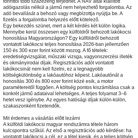
forinttól több százezerig terjedhet. A NAV által kiállított
adóigazolás nélkül a jármű nem helyezhető forgalomba. Az
adó bevallását a behozó vagy megbízottja nyújtja be. A
fizetés a forgalomba helyezés előtt kötelező.
Egy bekezdés szünet, mert a két kérdés két külön logika.
Mennyibe kerül összesen egy külföldről behozott lakókocsi
honosítása Magyarországon? Egy külföldről behozott
vontatott lakókocsi teljes honosítása 2026-ban jellemzően
150 és 300 ezer forint között mozog. A fő tételek:
eredetiségvizsgálat, műszaki vizsga, vagyonszerzési illeték
és okmányirodai díjak. Regisztrációs adót vontatott
lakókocsinál nem kell fizetni, ez a legnagyobb
költségkülönbség a lakóautóhoz képest. Lakóautónál a
honosítás 300 és 800 ezer forint közé esik, a motor
paramétereitől függően. A költség pontos kiszámítása csak a
konkrét jármű adataival lehetséges. A teljes folyamat 3–6
hetet vesz igénybe. Az egyes hatósági díjak külön-külön,
szakaszonként fizetendők.
Mit érdemes a vásárlás előtt lezárni
A külföldi lakókocsi magyar rendszámra tétele három
kulcspontra szűkül. Az első a regisztrációs adó kérdése: ha
vontatott lakókocsi a cél, ez a tétel kiesik, és a teljes költség