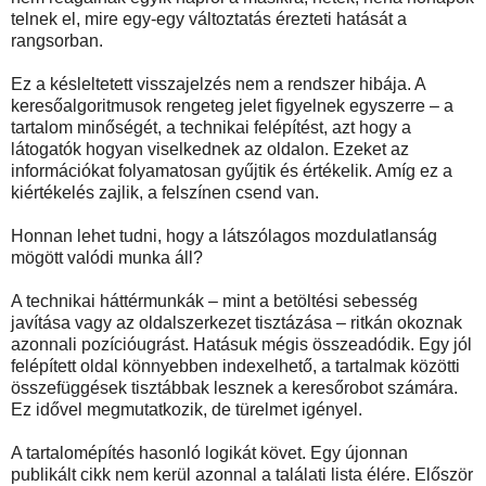
telnek el, mire egy-egy változtatás érezteti hatását a
rangsorban.
Ez a késleltetett visszajelzés nem a rendszer hibája. A
keresőalgoritmusok rengeteg jelet figyelnek egyszerre – a
tartalom minőségét, a technikai felépítést, azt hogy a
látogatók hogyan viselkednek az oldalon. Ezeket az
információkat folyamatosan gyűjtik és értékelik. Amíg ez a
kiértékelés zajlik, a felszínen csend van.
Honnan lehet tudni, hogy a látszólagos mozdulatlanság
mögött valódi munka áll?
A technikai háttérmunkák – mint a betöltési sebesség
javítása vagy az oldalszerkezet tisztázása – ritkán okoznak
azonnali pozícióugrást. Hatásuk mégis összeadódik. Egy jól
felépített oldal könnyebben indexelhető, a tartalmak közötti
összefüggések tisztábbak lesznek a keresőrobot számára.
Ez idővel megmutatkozik, de türelmet igényel.
A tartalomépítés hasonló logikát követ. Egy újonnan
publikált cikk nem kerül azonnal a találati lista élére. Először