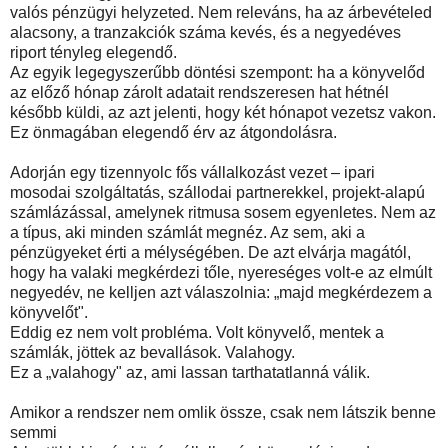
valós pénzügyi helyzeted. Nem releváns, ha az árbevételed
alacsony, a tranzakciók száma kevés, és a negyedéves
riport tényleg elegendő.
Az egyik legegyszerűbb döntési szempont: ha a könyvelőd
az előző hónap zárolt adatait rendszeresen hat hétnél
később küldi, az azt jelenti, hogy két hónapot vezetsz vakon.
Ez önmagában elegendő érv az átgondolásra.
Adorján egy tizennyolc fős vállalkozást vezet – ipari
mosodai szolgáltatás, szállodai partnerekkel, projekt-alapú
számlázással, amelynek ritmusa sosem egyenletes. Nem az
a típus, aki minden számlát megnéz. Az sem, aki a
pénzügyeket érti a mélységében. De azt elvárja magától,
hogy ha valaki megkérdezi tőle, nyereséges volt-e az elmúlt
negyedév, ne kelljen azt válaszolnia: „majd megkérdezem a
könyvelőt".
Eddig ez nem volt probléma. Volt könyvelő, mentek a
számlák, jöttek az bevallások. Valahogy.
Ez a „valahogy" az, ami lassan tarthatatlanná válik.
Amikor a rendszer nem omlik össze, csak nem látszik benne
semmi